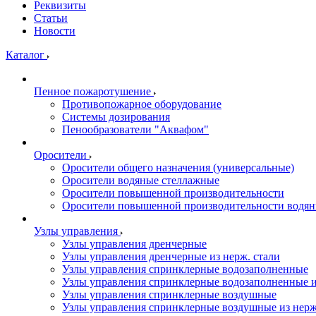
Реквизиты
Статьи
Новости
Каталог
Пенное пожаротушение
Противопожарное оборудование
Системы дозирования
Пенообразователи "Аквафом"
Оросители
Оросители oбщего назначения (универсальные)
Оросители водяные стеллажные
Оросители повышенной производительности
Оросители повышенной производительности водян
Узлы управления
Узлы управления дренчерные
Узлы управления дренчерные из нерж. стали
Узлы управления спринклерные водозаполненные
Узлы управления спринклерные водозаполненные и
Узлы управления спринклерные воздушные
Узлы управления спринклерные воздушные из нерж