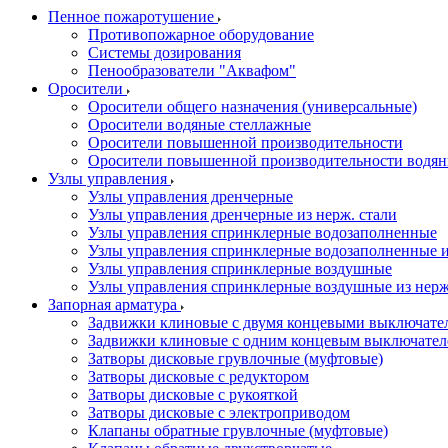
Пенное пожаротушение
Противопожарное оборудование
Системы дозирования
Пенообразователи "Аквафом"
Оросители
Оросители oбщего назначения (универсальные)
Оросители водяные стеллажные
Оросители повышенной производительности
Оросители повышенной производительности водян
Узлы управления
Узлы управления дренчерные
Узлы управления дренчерные из нерж. стали
Узлы управления спринклерные водозаполненные
Узлы управления спринклерные водозаполненные и
Узлы управления спринклерные воздушные
Узлы управления спринклерные воздушные из нерж
Запорная арматура
Задвижки клиновые с двумя концевыми выключате
Задвижки клиновые с одним концевым выключател
Затворы дисковые грувлочные (муфтовые)
Затворы дисковые с редуктором
Затворы дисковые с рукояткой
Затворы дисковые с электроприводом
Клапаны обратные грувлочные (муфтовые)