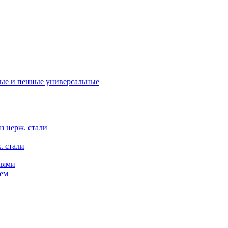
ые и пенные универсальные
з нерж. стали
. стали
лями
ем