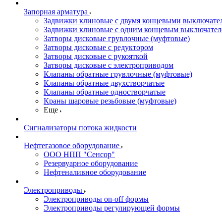
Запорная арматура
Задвижки клиновые с двумя концевыми выключате
Задвижки клиновые с одним концевым выключател
Затворы дисковые грувлочные (муфтовые)
Затворы дисковые с редуктором
Затворы дисковые с рукояткой
Затворы дисковые с электроприводом
Клапаны обратные грувлочные (муфтовые)
Клапаны обратные двухстворчатые
Клапаны обратные одностворчатые
Краны шаровые резьбовые (муфтовые)
Еще
Сигнализаторы потока жидкости
Нефтегазовое оборудование
ООО НПП "Сенсор"
Резервуарное оборудование
Нефтеналивное оборудование
Электроприводы
Электроприводы on-off формы
Электроприводы регулирующей формы