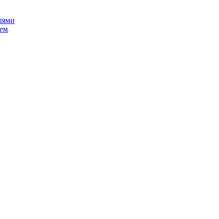
лями
ем