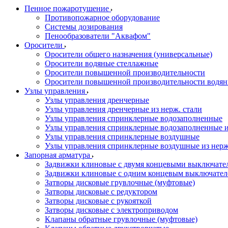
Пенное пожаротушение
Противопожарное оборудование
Системы дозирования
Пенообразователи "Аквафом"
Оросители
Оросители oбщего назначения (универсальные)
Оросители водяные стеллажные
Оросители повышенной производительности
Оросители повышенной производительности водян
Узлы управления
Узлы управления дренчерные
Узлы управления дренчерные из нерж. стали
Узлы управления спринклерные водозаполненные
Узлы управления спринклерные водозаполненные и
Узлы управления спринклерные воздушные
Узлы управления спринклерные воздушные из нерж
Запорная арматура
Задвижки клиновые с двумя концевыми выключате
Задвижки клиновые с одним концевым выключател
Затворы дисковые грувлочные (муфтовые)
Затворы дисковые с редуктором
Затворы дисковые с рукояткой
Затворы дисковые с электроприводом
Клапаны обратные грувлочные (муфтовые)