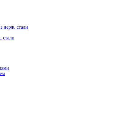
з нерж. стали
. стали
лями
ем