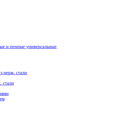
ые и пенные универсальные
з нерж. стали
. стали
лями
ем