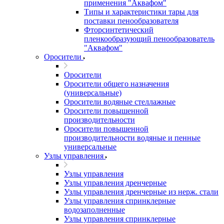
применения "Аквафом"
Типы и характеристики тары для
поставки пенообразователя
Фторсинтетический
пленкообразующий пенообразователь
"Аквафом"
Оросители
Оросители
Оросители oбщего назначения
(универсальные)
Оросители водяные стеллажные
Оросители повышенной
производительности
Оросители повышенной
производительности водяные и пенные
универсальные
Узлы управления
Узлы управления
Узлы управления дренчерные
Узлы управления дренчерные из нерж. стали
Узлы управления спринклерные
водозаполненные
Узлы управления спринклерные