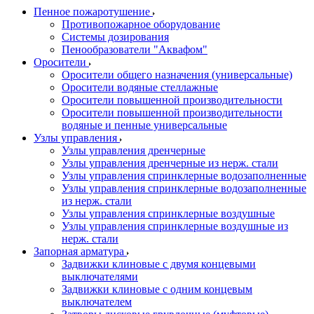
Пенное пожаротушение
Противопожарное оборудование
Системы дозирования
Пенообразователи "Аквафом"
Оросители
Оросители oбщего назначения (универсальные)
Оросители водяные стеллажные
Оросители повышенной производительности
Оросители повышенной производительности
водяные и пенные универсальные
Узлы управления
Узлы управления дренчерные
Узлы управления дренчерные из нерж. стали
Узлы управления спринклерные водозаполненные
Узлы управления спринклерные водозаполненные
из нерж. стали
Узлы управления спринклерные воздушные
Узлы управления спринклерные воздушные из
нерж. стали
Запорная арматура
Задвижки клиновые с двумя концевыми
выключателями
Задвижки клиновые с одним концевым
выключателем