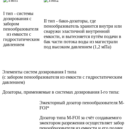
I тип - системы
дозирования с
II тип - баки-дозаторы, где
забором
пенообразователь хранится внутри или
пенообразователя
снаружи эластичной внутренний
из емкости с
емкости, и вытесняется путём подачи в
гидростатическим
бак части потока воды из магистрали
давлением
под высоким давлением (1,2 мПа)
Элементы систем дозирования I типа
(с забором пенообразователя из емкости с гидростатическим
давлением)
Дозаторы, применяемые в системах дозирования I-го типа:
Эжекторный дозатор пенообразователя M-
FOI*
Дозатор типа M-FOI за счёт создаваемого
эжектором разрежения осуществляет забор
пенообразователя из емкости и его подачу