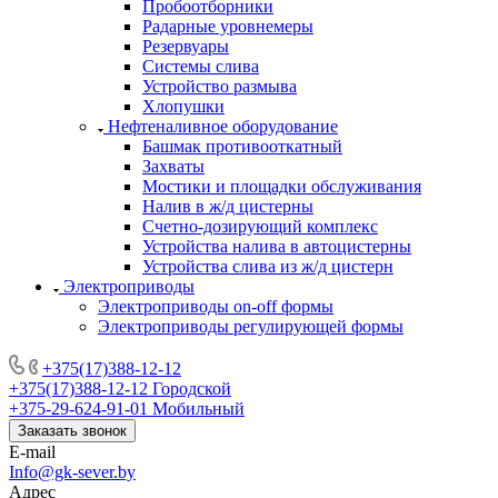
Пробоотборники
Радарные уровнемеры
Резервуары
Системы слива
Устройство размыва
Хлопушки
Нефтеналивное оборудование
Башмак противооткатный
Захваты
Мостики и площадки обслуживания
Налив в ж/д цистерны
Счетно-дозирующий комплекс
Устройства налива в автоцистерны
Устройства слива из ж/д цистерн
Электроприводы
Электроприводы on-off формы
Электроприводы регулирующей формы
+375(17)388-12-12
+375(17)388-12-12
Городской
+375-29-624-91-01
Мобильный
Заказать звонок
E-mail
Info@gk-sever.by
Адрес