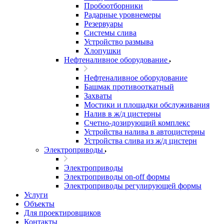
Пробоотборники
Радарные уровнемеры
Резервуары
Системы слива
Устройство размыва
Хлопушки
Нефтеналивное оборудование
Нефтеналивное оборудование
Башмак противооткатный
Захваты
Мостики и площадки обслуживания
Налив в ж/д цистерны
Счетно-дозирующий комплекс
Устройства налива в автоцистерны
Устройства слива из ж/д цистерн
Электроприводы
Электроприводы
Электроприводы on-off формы
Электроприводы регулирующей формы
Услуги
Объекты
Для проектировщиков
Контакты