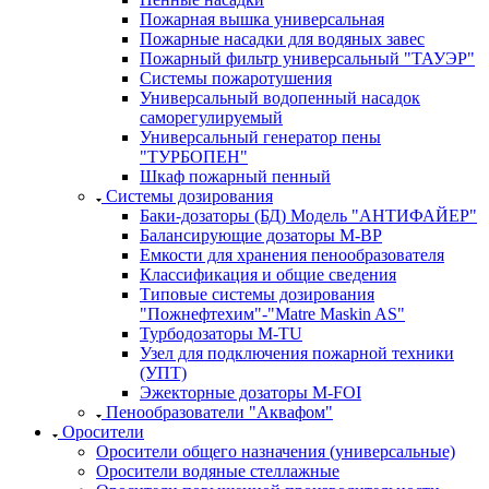
Пожарная вышка универсальная
Пожарные насадки для водяных завес
Пожарный фильтр универсальный "ТАУЭР"
Системы пожаротушения
Универсальный водопенный насадок
саморегулируемый
Универсальный генератор пены
"ТУРБОПЕН"
Шкаф пожарный пенный
Системы дозирования
Баки-дозаторы (БД) Модель "АНТИФАЙЕР"
Балансирующие дозаторы M-BP
Емкости для хранения пенообразователя
Классификация и общие сведения
Типовые системы дозирования
"Пожнефтехим"-"Matre Maskin AS"
Турбодозаторы M-TU
Узел для подключения пожарной техники
(УПТ)
Эжекторные дозаторы М-FOI
Пенообразователи "Аквафом"
Оросители
Оросители oбщего назначения (универсальные)
Оросители водяные стеллажные