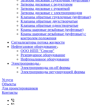
Затворы дисковые грувлочные (муфтовые)
Затворы дисковые с редуктором
Затворы дисковые с рукояткой
Затворы дисковые с электроприводом
Клапаны обратные грувлочные (муфтовые)
Клапаны обратные двухстворчатые
Клапаны обратные одностворчатые
Краны шаровые резьбовые (муфтовые)
Краны шаровые резьбовые (муфтовые) с
контролем положения
Сигнализаторы потока жидкости
Нефтегазовое оборудование
ООО НПП "Сенсор"
Резервуарное оборудование
Нефтеналивное оборудование
Электроприводы
Электроприводы on-off формы
Электроприводы регулирующей формы
Услуги
Объекты
Для проектировщиков
Контакты