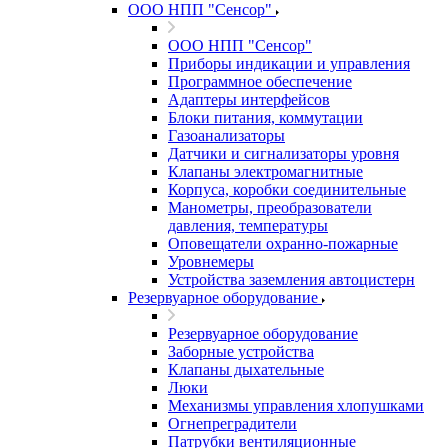
ООО НПП "Сенсор"
ООО НПП "Сенсор"
Приборы индикации и управления
Программное обеспечение
Адаптеры интерфейсов
Блоки питания, коммутации
Газоанализаторы
Датчики и сигнализаторы уровня
Клапаны электромагнитные
Корпуса, коробки соединительные
Манометры, преобразователи
давления, температуры
Оповещатели охранно-пожарные
Уровнемеры
Устройства заземления автоцистерн
Резервуарное оборудование
Резервуарное оборудование
Заборные устройства
Клапаны дыхательные
Люки
Механизмы управления хлопушками
Огнепреградители
Патрубки вентиляционные