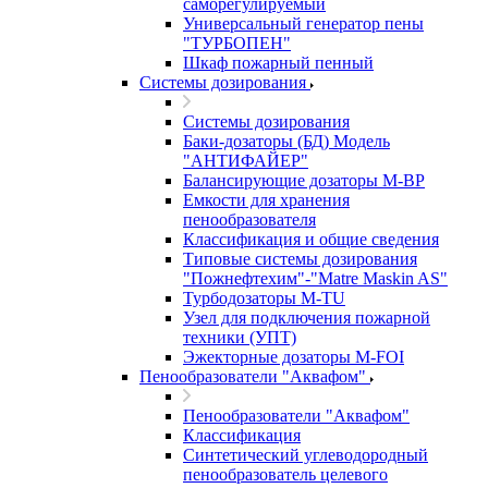
саморегулируемый
Универсальный генератор пены
"ТУРБОПЕН"
Шкаф пожарный пенный
Системы дозирования
Системы дозирования
Баки-дозаторы (БД) Модель
"АНТИФАЙЕР"
Балансирующие дозаторы M-BP
Емкости для хранения
пенообразователя
Классификация и общие сведения
Типовые системы дозирования
"Пожнефтехим"-"Matre Maskin AS"
Турбодозаторы M-TU
Узел для подключения пожарной
техники (УПТ)
Эжекторные дозаторы М-FOI
Пенообразователи "Аквафом"
Пенообразователи "Аквафом"
Классификация
Синтетический углеводородный
пенообразователь целевого