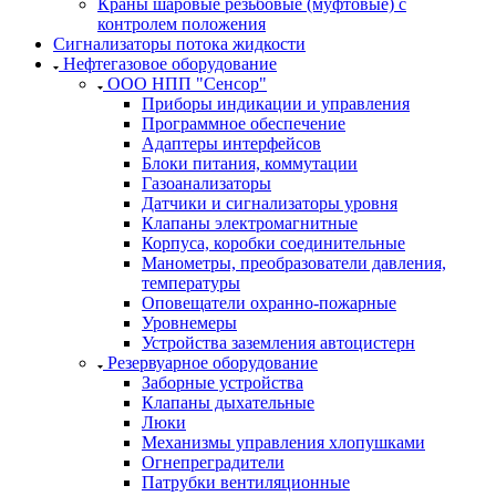
Краны шаровые резьбовые (муфтовые) с
контролем положения
Сигнализаторы потока жидкости
Нефтегазовое оборудование
ООО НПП "Сенсор"
Приборы индикации и управления
Программное обеспечение
Адаптеры интерфейсов
Блоки питания, коммутации
Газоанализаторы
Датчики и сигнализаторы уровня
Клапаны электромагнитные
Корпуса, коробки соединительные
Манометры, преобразователи давления,
температуры
Оповещатели охранно-пожарные
Уровнемеры
Устройства заземления автоцистерн
Резервуарное оборудование
Заборные устройства
Клапаны дыхательные
Люки
Механизмы управления хлопушками
Огнепреградители
Патрубки вентиляционные