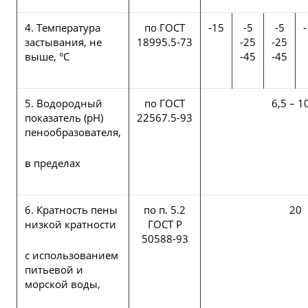
4. Температура
по ГОСТ
-15
-5
-5
застывания, не
18995.5-73
-25
-25
выше, °C
-45
-45
5. Водородный
по ГОСТ
6,5 – 1
показатель (рН)
22567.5-93
пенообразователя,
в пределах
6. Кратность пены
по п. 5.2
20
низкой кратности
ГОСТ Р
50588-93
с использованием
питьевой и
морской воды,