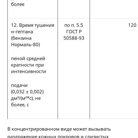
более
12. Время тушения
по п. 5.5
120
н-гептана
ГОСТ Р
(бензина
50588-93
Нормаль-80)
пеной средней
кратности при
интенсивности
подачи
(0,032 ± 0,002)
дм³/(м²*с), не
более, с
В концентрированном виде может вызывать
раздражение кожных покровов и слизистых