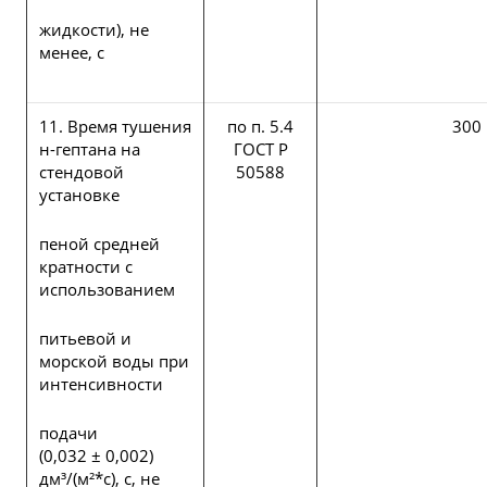
жидкости), не
менее, с
11. Время тушения
по п. 5.4
300
н-гептана на
ГОСТ Р
стендовой
50588
установке
пеной средней
кратности с
использованием
питьевой и
морской воды при
интенсивности
подачи
(0,032 ± 0,002)
дм³/(м²*с), с, не