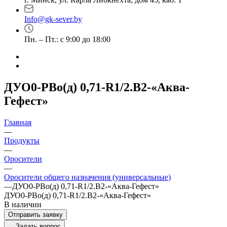
Info@gk-sever.by
Пн. – Пт.: с 9:00 до 18:00
ДУО0-РВо(д) 0,71-R1/2.В2-«Аква-
Гефест»
Главная
—
Продукты
—
Оросители
—
Оросители oбщего назначения (универсальные)
—
ДУО0-РВо(д) 0,71-R1/2.В2-«Аква-Гефест»
ДУО0-РВо(д) 0,71-R1/2.В2-«Аква-Гефест»
В наличии
Отправить заявку
Задать вопрос