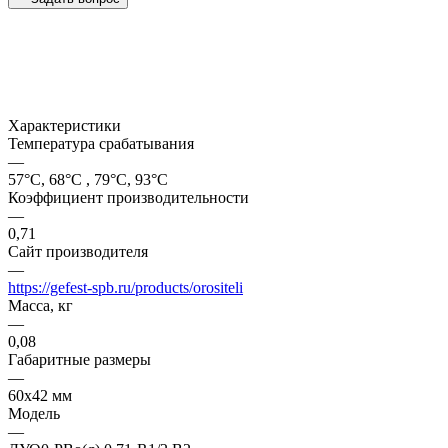
Характеристики
Температура срабатывания
—
57°С, 68°С , 79°С, 93°С
Коэффициент производительности
—
0,71
Сайт производителя
—
https://gefest-spb.ru/products/orositeli
Масса, кг
—
0,08
Габаритные размеры
—
60х42 мм
Модель
—