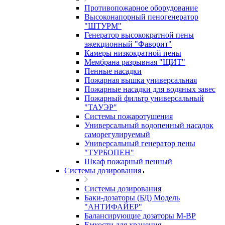
Противопожарное оборудование
Высоконапорный пеногенератор
"ШТУРМ"
Генератор высокократной пены
эжекционный "Фаворит"
Камеры низкократной пены
Мембрана разрывная "ЩИТ"
Пенные насадки
Пожарная вышка универсальная
Пожарные насадки для водяных завес
Пожарный фильтр универсальный
"ТАУЭР"
Системы пожаротушения
Универсальный водопенный насадок
саморегулируемый
Универсальный генератор пены
"ТУРБОПЕН"
Шкаф пожарный пенный
Системы дозирования
Системы дозирования
Баки-дозаторы (БД) Модель
"АНТИФАЙЕР"
Балансирующие дозаторы M-BP
Емкости для хранения