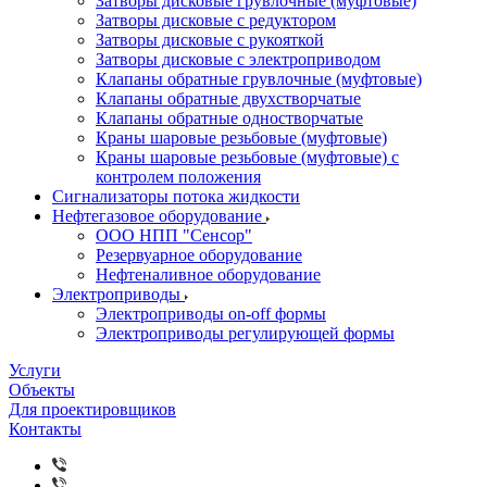
Затворы дисковые грувлочные (муфтовые)
Затворы дисковые с редуктором
Затворы дисковые с рукояткой
Затворы дисковые с электроприводом
Клапаны обратные грувлочные (муфтовые)
Клапаны обратные двухстворчатые
Клапаны обратные одностворчатые
Краны шаровые резьбовые (муфтовые)
Краны шаровые резьбовые (муфтовые) с
контролем положения
Сигнализаторы потока жидкости
Нефтегазовое оборудование
ООО НПП "Сенсор"
Резервуарное оборудование
Нефтеналивное оборудование
Электроприводы
Электроприводы on-off формы
Электроприводы регулирующей формы
Услуги
Объекты
Для проектировщиков
Контакты