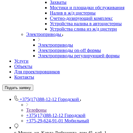
Захваты
Мостики и площадки обслуживания
Налив в ж/д цистерны
Счетно-дозирующий комплекс
Устройства налива в автоцистерны
Устройства слива из ж/д цистерн
Электроприводы
Электроприводы
Электроприводы on-off формы
Электроприводы регулирующей формы
Услуги
Объекты
Для проектировщиков
Контакты
Подать заявку
+375(17)388-12-12
Городской
Телефоны
+375(17)388-12-12
Городской
+375-29-624-91-01
Мобильный
г. Минск, ул. Карла Либкнехта, дом 45, каб. 1