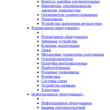
Корпуса, коробки соединительные
Манометры, преобразователи
давления, температуры
Оповещатели охранно-пожарные
Уровнемеры
Устройства заземления автоцистерн
Резервуарное оборудование
Резервуарное оборудование
Заборные устройства
Клапаны дыхательные
Люки
Механизмы управления хлопушками
Огнепреградители
Патрубки вентиляционные
Пробоотборники
Радарные уровнемеры
Резервуары
Системы слива
Устройство размыва
Хлопушки
Нефтеналивное оборудование
Нефтеналивное оборудование
Башмак противооткатный