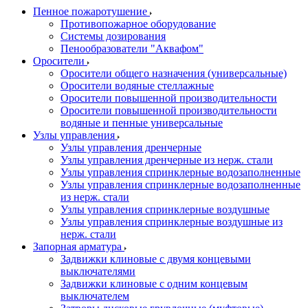
Пенное пожаротушение
Противопожарное оборудование
Системы дозирования
Пенообразователи "Аквафом"
Оросители
Оросители oбщего назначения (универсальные)
Оросители водяные стеллажные
Оросители повышенной производительности
Оросители повышенной производительности
водяные и пенные универсальные
Узлы управления
Узлы управления дренчерные
Узлы управления дренчерные из нерж. стали
Узлы управления спринклерные водозаполненные
Узлы управления спринклерные водозаполненные
из нерж. стали
Узлы управления спринклерные воздушные
Узлы управления спринклерные воздушные из
нерж. стали
Запорная арматура
Задвижки клиновые с двумя концевыми
выключателями
Задвижки клиновые с одним концевым
выключателем