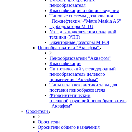
пенообразователя
Классификация и общие сведения
Типовые системы дозирования
"Пожнефтехим"-"Matre Maskin AS"
Турбодозаторы M-TU
Узел для подключения пожарной
техники (УПТ)
Эжекторные дозаторы М-FOI
Пенообразователи "Аквафом"
Пенообразователи "Аквафом"
Классификация
Синтетический углеводородный
пенообразователь целевого
применения "Аквафом"
Типы и характеристики тары для
поставки пенообразователя
Фторсинтетический
пленкообразующий пенообразователь
"Аквафом"
Оросители
Оросители
Оросители oбщего назначения