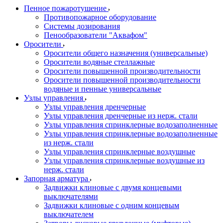
Пенное пожаротушение
Противопожарное оборудование
Системы дозирования
Пенообразователи "Аквафом"
Оросители
Оросители oбщего назначения (универсальные)
Оросители водяные стеллажные
Оросители повышенной производительности
Оросители повышенной производительности
водяные и пенные универсальные
Узлы управления
Узлы управления дренчерные
Узлы управления дренчерные из нерж. стали
Узлы управления спринклерные водозаполненные
Узлы управления спринклерные водозаполненные
из нерж. стали
Узлы управления спринклерные воздушные
Узлы управления спринклерные воздушные из
нерж. стали
Запорная арматура
Задвижки клиновые с двумя концевыми
выключателями
Задвижки клиновые с одним концевым
выключателем