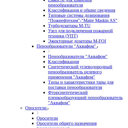
пенообразователя
Классификация и общие сведения
Типовые системы дозирования
"Пожнефтехим"-"Matre Maskin AS"
Турбодозаторы M-TU
Узел для подключения пожарной
техники (УПТ)
Эжекторные дозаторы М-FOI
Пенообразователи "Аквафом"
Пенообразователи "Аквафом"
Классификация
Синтетический углеводородный
пенообразователь целевого
применения "Аквафом"
Типы и характеристики тары для
поставки пенообразователя
Фторсинтетический
пленкообразующий пенообразователь
"Аквафом"
Оросители
Оросители
Оросители oбщего назначения