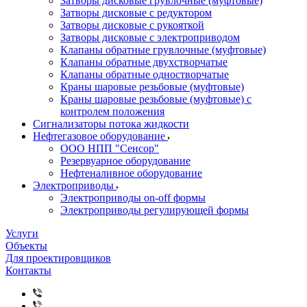
Затворы дисковые грувлочные (муфтовые)
Затворы дисковые с редуктором
Затворы дисковые с рукояткой
Затворы дисковые с электроприводом
Клапаны обратные грувлочные (муфтовые)
Клапаны обратные двухстворчатые
Клапаны обратные одностворчатые
Краны шаровые резьбовые (муфтовые)
Краны шаровые резьбовые (муфтовые) с
контролем положения
Сигнализаторы потока жидкости
Нефтегазовое оборудование
ООО НПП "Сенсор"
Резервуарное оборудование
Нефтеналивное оборудование
Электроприводы
Электроприводы on-off формы
Электроприводы регулирующей формы
Услуги
Объекты
Для проектировщиков
Контакты