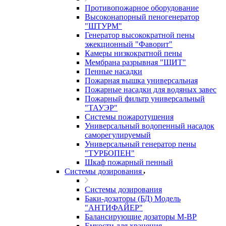
Противопожарное оборудование
Высоконапорный пеногенератор
"ШТУРМ"
Генератор высокократной пены
эжекционный "Фаворит"
Камеры низкократной пены
Мембрана разрывная "ЩИТ"
Пенные насадки
Пожарная вышка универсальная
Пожарные насадки для водяных завес
Пожарный фильтр универсальный
"ТАУЭР"
Системы пожаротушения
Универсальный водопенный насадок
саморегулируемый
Универсальный генератор пены
"ТУРБОПЕН"
Шкаф пожарный пенный
Системы дозирования
Системы дозирования
Баки-дозаторы (БД) Модель
"АНТИФАЙЕР"
Балансирующие дозаторы M-BP
Емкости для хранения