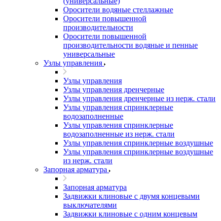
(универсальные)
Оросители водяные стеллажные
Оросители повышенной
производительности
Оросители повышенной
производительности водяные и пенные
универсальные
Узлы управления
Узлы управления
Узлы управления дренчерные
Узлы управления дренчерные из нерж. стали
Узлы управления спринклерные
водозаполненные
Узлы управления спринклерные
водозаполненные из нерж. стали
Узлы управления спринклерные воздушные
Узлы управления спринклерные воздушные
из нерж. стали
Запорная арматура
Запорная арматура
Задвижки клиновые с двумя концевыми
выключателями
Задвижки клиновые с одним концевым