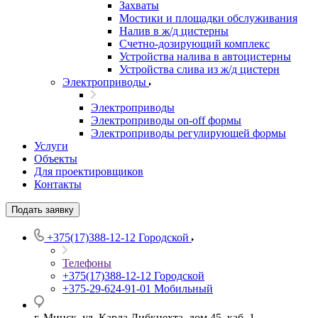
Захваты
Мостики и площадки обслуживания
Налив в ж/д цистерны
Счетно-дозирующий комплекс
Устройства налива в автоцистерны
Устройства слива из ж/д цистерн
Электроприводы
Электроприводы
Электроприводы on-off формы
Электроприводы регулирующей формы
Услуги
Объекты
Для проектировщиков
Контакты
Подать заявку
+375(17)388-12-12
Городской
Телефоны
+375(17)388-12-12
Городской
+375-29-624-91-01
Мобильный
г. Минск, ул. Карла Либкнехта, дом 45, каб. 1