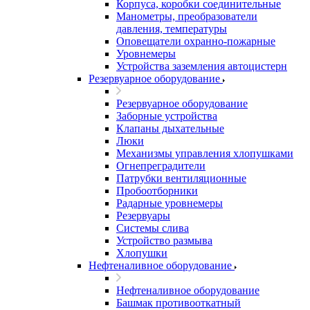
Корпуса, коробки соединительные
Манометры, преобразователи
давления, температуры
Оповещатели охранно-пожарные
Уровнемеры
Устройства заземления автоцистерн
Резервуарное оборудование
Резервуарное оборудование
Заборные устройства
Клапаны дыхательные
Люки
Механизмы управления хлопушками
Огнепреградители
Патрубки вентиляционные
Пробоотборники
Радарные уровнемеры
Резервуары
Системы слива
Устройство размыва
Хлопушки
Нефтеналивное оборудование
Нефтеналивное оборудование
Башмак противооткатный