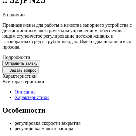
В наличии
Пред­назна­чены для работы в качестве запорного устройства с
дистан­ционным электри­ческим управ­ле­нием, обес­пе­чи­ва­
ющим ступен­чатое регу­ли­ро­вание потоков жидких и
газообразных сред в трубо­про­водах. Имеют два неза­ви­симых
прохода.
Подробности
Отправить заявку
Задать вопрос
Характеристики
Все характеристики
Описание
Характеристики
Особенности
регулировка скорости закрытия
регулировка малого расхода