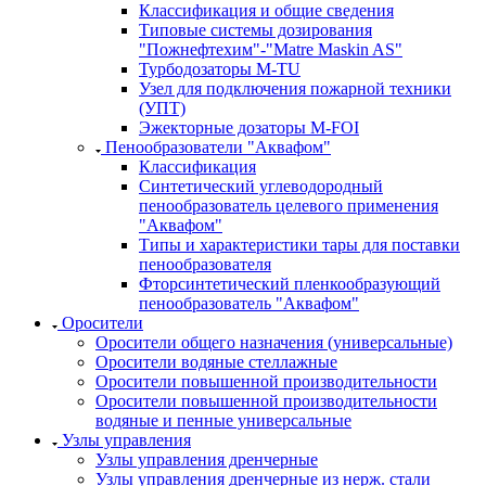
Классификация и общие сведения
Типовые системы дозирования
"Пожнефтехим"-"Matre Maskin AS"
Турбодозаторы M-TU
Узел для подключения пожарной техники
(УПТ)
Эжекторные дозаторы М-FOI
Пенообразователи "Аквафом"
Классификация
Синтетический углеводородный
пенообразователь целевого применения
"Аквафом"
Типы и характеристики тары для поставки
пенообразователя
Фторсинтетический пленкообразующий
пенообразователь "Аквафом"
Оросители
Оросители oбщего назначения (универсальные)
Оросители водяные стеллажные
Оросители повышенной производительности
Оросители повышенной производительности
водяные и пенные универсальные
Узлы управления
Узлы управления дренчерные
Узлы управления дренчерные из нерж. стали