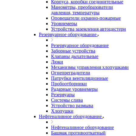
Корпуса, коробки соединительные
Манометры, преобразователи
давления, температуры
Оповещатели охранно-пожарные
Уровнемеры
Устройства заземления автоцистерн
Резервуарное оборудование
Резервуарное оборудование
Заборные устройства
Клапаны дыхательные
Люки
Механизмы управления хлопушками
Огнепреградители
Патрубки вентиляционные
Пробоотборники
Радарные уровнемеры
Резервуары
Системы слива
Устройство размыва
Хлопушки
Нефтеналивное оборудование
Нефтеналивное оборудование
Башмак противооткатный