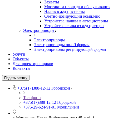
Захваты
Мостики и площадки обслуживания
Налив в ж/д цистерны
Счетно-дозирующий комплекс
Устройства налива в автоцистерны
Устройства слива из ж/д цистерн
Электроприводы
Электроприводы
Электроприводы on-off формы
Электроприводы регулирующей формы
Услуги
Объекты
Для проектировщиков
Контакты
Подать заявку
+375(17)388-12-12
Городской
Телефоны
+375(17)388-12-12
Городской
+375-29-624-91-01
Мобильный
г. Минск, ул. Карла Либкнехта, дом 45, каб. 1