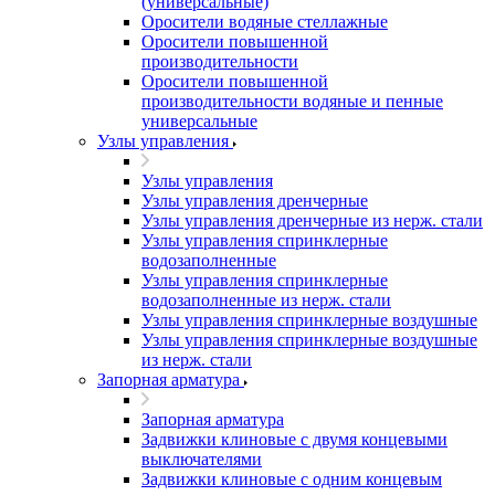
(универсальные)
Оросители водяные стеллажные
Оросители повышенной
производительности
Оросители повышенной
производительности водяные и пенные
универсальные
Узлы управления
Узлы управления
Узлы управления дренчерные
Узлы управления дренчерные из нерж. стали
Узлы управления спринклерные
водозаполненные
Узлы управления спринклерные
водозаполненные из нерж. стали
Узлы управления спринклерные воздушные
Узлы управления спринклерные воздушные
из нерж. стали
Запорная арматура
Запорная арматура
Задвижки клиновые с двумя концевыми
выключателями
Задвижки клиновые с одним концевым