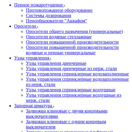
Пенное пожаротушение
Противопожарное оборудование
Системы дозирования
Пенообразователи "Аквафом"
Оросители
Оросители oбщего назначения (универсальные)
Оросители водяные стеллажные
Оросители повышенной производительности
Оросители повышенной производительности
водяные и пенные универсальные
Узлы управления
Узлы управления дренчерные
Узлы управления дренчерные из нерж. стали
Узлы управления спринклерные водозаполненные
Узлы управления спринклерные водозаполненные
из нерж. стали
Узлы управления спринклерные воздушные
Узлы управления спринклерные воздушные из
нерж. стали
Запорная арматура
Задвижки клиновые с двумя концевыми
выключателями
Задвижки клиновые с одним концевым
выключателем