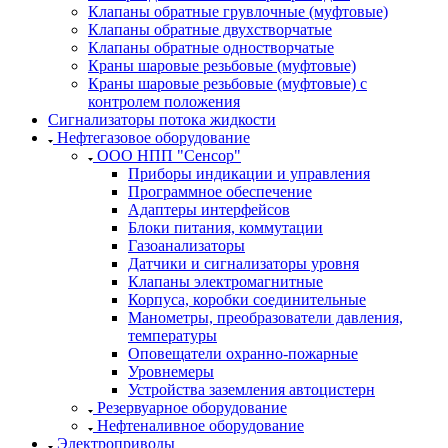
Клапаны обратные грувлочные (муфтовые)
Клапаны обратные двухстворчатые
Клапаны обратные одностворчатые
Краны шаровые резьбовые (муфтовые)
Краны шаровые резьбовые (муфтовые) с
контролем положения
Сигнализаторы потока жидкости
Нефтегазовое оборудование
ООО НПП "Сенсор"
Приборы индикации и управления
Программное обеспечение
Адаптеры интерфейсов
Блоки питания, коммутации
Газоанализаторы
Датчики и сигнализаторы уровня
Клапаны электромагнитные
Корпуса, коробки соединительные
Манометры, преобразователи давления,
температуры
Оповещатели охранно-пожарные
Уровнемеры
Устройства заземления автоцистерн
Резервуарное оборудование
Нефтеналивное оборудование
Электроприводы