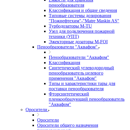
пенообразователя
Классификация и общие сведения
Типовые системы дозирования
"Пожнефтехим"-"Matre Maskin AS"
Турбодозаторы M-TU
Узел для подключения пожарной
техники (УПТ)
Эжекторные дозаторы М-FOI
Пенообразователи "Аквафом"
Пенообразователи "Аквафом"
Классификация
Синтетический углеводородный
пенообразователь целевого
применения "Аквафом"
Типы и характеристики тары для
поставки пенообразователя
Фторсинтетический
пленкообразующий пенообразователь
"Аквафом"
Оросители
Оросители
Оросители oбщего назначения