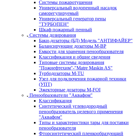
Системы пожаротушения
Универсальный водопенный насадок
саморегулируемый
Универсальный генератор пены
"ТУРБОПЕН"
Шкаф пожарный пенный
Системы дозирования
Баки-дозаторы (БД) Модель "АНТИФАЙЕР"
Балансирующие дозаторы M-BP
Емкости для хранения пенообразователя
Классификация и общие сведения
Типовые системы дозирования
"Пожнефтехим"-"Matre Maskin AS"
Турбодозаторы M-TU
Узел для подключения пожарной техники
(УПТ)
Эжекторные дозаторы М-FOI
Пенообразователи "Аквафом"
Классификация
Синтетический углеводородный
пенообразователь целевого применения
"Аквафом"
Типы и характеристики тары для поставки
пенообразователя
Фторсинтетический пленкообразующий