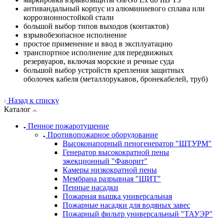
антивандальный корпус из алюминиевого сплава или
коррозионностойкой стали
большой выбор типов выходов (контактов)
взрывобезопасное исполнение
простое применение и ввод в эксплуатацию
транспортное исполнение для передвижных
резервуаров, включая морские и речные суда
большой выбор устройств крепления защитных
оболочек кабеля (металлорукавов, бронекабелей, труб)
Назад к списку
Каталог
Пенное пожаротушение
Противопожарное оборудование
Высоконапорный пеногенератор "ШТУРМ"
Генератор высокократной пены
эжекционный "Фаворит"
Камеры низкократной пены
Мембрана разрывная "ЩИТ"
Пенные насадки
Пожарная вышка универсальная
Пожарные насадки для водяных завес
Пожарный фильтр универсальный "ТАУЭР"