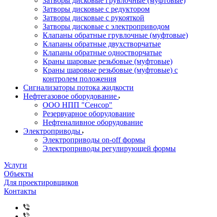
Затворы дисковые грувлочные (муфтовые)
Затворы дисковые с редуктором
Затворы дисковые с рукояткой
Затворы дисковые с электроприводом
Клапаны обратные грувлочные (муфтовые)
Клапаны обратные двухстворчатые
Клапаны обратные одностворчатые
Краны шаровые резьбовые (муфтовые)
Краны шаровые резьбовые (муфтовые) с
контролем положения
Сигнализаторы потока жидкости
Нефтегазовое оборудование
ООО НПП "Сенсор"
Резервуарное оборудование
Нефтеналивное оборудование
Электроприводы
Электроприводы on-off формы
Электроприводы регулирующей формы
Услуги
Объекты
Для проектировщиков
Контакты