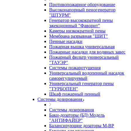
Противопожарное оборудование
Высоконапорный пеногенератор
"ШТУРМ"
Генератор высокократной пены
эжекционный "Фаворит"
Камеры низкократной пены
Мембрана разрывная "ЩИТ"
Пенные насадки
Пожарная вышка универсальная
Пожарные насадки для водяных завес
Пожарный фильтр универсальный
"ТАУЭР"
Системы пожаротушения
Универсальный водопенный насадок
саморегулируемый
Универсальный генератор пены
"ТУРБОПЕН"
Шкаф пожарный пенный
Системы дозирования
Системы дозирования
Баки-дозаторы (БД) Модель
"АНТИФАЙЕР"
Балансирующие дозаторы M-BP
Емкости для хранения