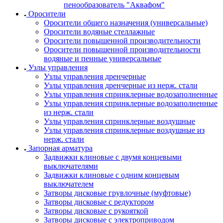
пенообразователь "Аквафом"
Оросители
Оросители oбщего назначения (универсальные)
Оросители водяные стеллажные
Оросители повышенной производительности
Оросители повышенной производительности
водяные и пенные универсальные
Узлы управления
Узлы управления дренчерные
Узлы управления дренчерные из нерж. стали
Узлы управления спринклерные водозаполненные
Узлы управления спринклерные водозаполненные
из нерж. стали
Узлы управления спринклерные воздушные
Узлы управления спринклерные воздушные из
нерж. стали
Запорная арматура
Задвижки клиновые с двумя концевыми
выключателями
Задвижки клиновые с одним концевым
выключателем
Затворы дисковые грувлочные (муфтовые)
Затворы дисковые с редуктором
Затворы дисковые с рукояткой
Затворы дисковые с электроприводом