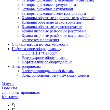
Затворы дисковые грувлочные (муфтовые)
Затворы дисковые с редуктором
Затворы дисковые с рукояткой
Затворы дисковые с электроприводом
Клапаны обратные грувлочные (муфтовые)
Клапаны обратные двухстворчатые
Клапаны обратные одностворчатые
Краны шаровые резьбовые (муфтовые)
Краны шаровые резьбовые (муфтовые) с
контролем положения
Сигнализаторы потока жидкости
Нефтегазовое оборудование
ООО НПП "Сенсор"
Резервуарное оборудование
Нефтеналивное оборудование
Электроприводы
Электроприводы on-off формы
Электроприводы регулирующей формы
Услуги
Объекты
Для проектировщиков
Контакты