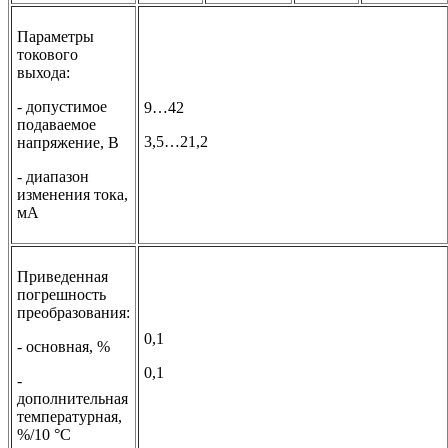
Параметры
токового
выхода:
- допустимое
9…42
подаваемое
3,5…21,2
напряжение, В
- диапазон
изменения тока,
мА
Приведенная
погрешность
преобразования:
0,1
- основная, %
0,1
-
дополнительная
температурная,
%/10 °С