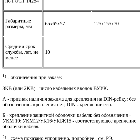
по ГОСТ 14254
Габаритные
65x65x57
125x155x70
размеры, мм
Средний срок
службы, лет, не
10
менее
1)
- обозначения при заказе:
ЗКВ (или 2KB) - число кабельных вводов ВУУК.
А - признак наличия зажима для крепления на DIN-рейку: без
обозначения - крепления нет; DIN - крепление есть.
Б - крепление защитной оболочки кабеля: без обозначения -
УКМ 10; УКМ12/УК16/УКБК15 - соответствующее крепление
оболочки кабеля.
2)
- схема показано упрощенно, подробнее - см. РЭ.