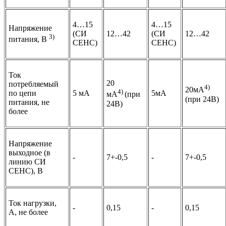
4…15
4…15
Напряжение
(СИ
12…42
(СИ
12…42
3)
питания, В
СЕНС)
СЕНС)
Ток
20
потребляемый
4)
20мА
4)
по цепи
5 мА
5мА
мА
(при
(при 24В)
питания, не
24В)
более
Напряжение
выходное (в
-
7+-0,5
-
7+-0,5
линию СИ
СЕНС), В
Ток нагрузки,
-
0,15
-
0,15
А, не более