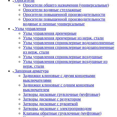
Оросители
Оросители oбщего назначения (универсальные)
Оросители водяные стеллажные
Оросители повышенной производительности
Оросители повышенной производительности
водяные и пенные универсальные
Узлы управления
Узлы управления дренчерные
Узлы управления дренчерные из нерж. стали
Узлы управления спринклерные водозаполненные
Узлы управления спринклерные водозаполненные
из нерж. стали
Узлы управления спринклерные воздушные
Узлы управления спринклерные воздушные из
нерж. стали
Запорная арматура
Задвижки клиновые с двумя концевыми
выключателями
Задвижки клиновые с одним концевым
выключателем
Затворы дисковые грувлочные (муфтовые)
Затворы дисковые с редуктором
Затворы дисковые с рукояткой
Затворы дисковые с электроприводом
Клапаны обратные грувлочные (муфтовые)