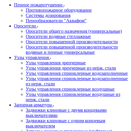
Пенное пожаротушение
Противопожарное оборудование
Системы дозирования
Пенообразователи "Аквафом"
Оросители
Оросители oбщего назначения (универсальные)
Оросители водяные стеллажные
Оросители повышенной производительности
Оросители повышенной производительности
водяные и пенные универсальные
Узлы управления
Узлы управления дренчерные
Узлы управления дренчерные из нерж. стали
Узлы управления спринклерные водозаполненные
Узлы управления спринклерные водозаполненные
из нерж. стали
Узлы управления спринклерные воздушные
Узлы управления спринклерные воздушные из
нерж. стали
Запорная арматура
Задвижки клиновые с двумя концевыми
выключателями
Задвижки клиновые с одним концевым
выключателем