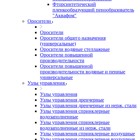
Фторсинтетический
пленкообразующий пенообразователь
"Аквафом"
Оросители
Оросители
Оросители oбщего назначения
(универсальные)
Оросители водяные стеллажные
Оросители повышенной
производительности
Оросители повышенной
производительности водяные и пенные
универсальные
Узлы управления
Узлы управления
Узлы управления дренчерные
Узлы управления дренчерные из нерж. стали
Узлы управления спринклерные
водозаполненные
Узлы управления спринклерные
водозаполненные из нерж. стали
Узлы управления спринклерные воздушные
Узлы управления спринклерные воздушные