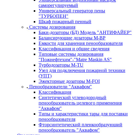
саморегулируемый
Универсальный генератор пены
"ТУРБОПЕН"
Шкаф пожарный пенный
Системы дозирования
Баки-дозаторы (БД) Модель "АНТИФАЙЕР"
Балансирующие дозаторы M-BP
Емкости для хранения пенообразователя
Классификация и общие сведения
Типовые системы дозирования
"Пожнефтехим"-"Matre Maskin AS"
Турбодозаторы M-TU
Узел для подключения пожарной техники
(УПТ)
Эжекторные дозаторы М-FOI
Пенообразователи "Аквафом"
Классификация
Синтетический углеводородный
пенообразователь целевого применения
"Аквафом"
Типы и характеристики тары для поставки
пенообразователя
Фторсинтетический пленкообразующий
пенообразователь "Аквафом"