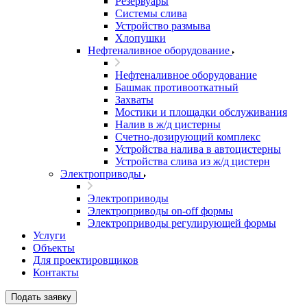
Резервуары
Системы слива
Устройство размыва
Хлопушки
Нефтеналивное оборудование
Нефтеналивное оборудование
Башмак противооткатный
Захваты
Мостики и площадки обслуживания
Налив в ж/д цистерны
Счетно-дозирующий комплекс
Устройства налива в автоцистерны
Устройства слива из ж/д цистерн
Электроприводы
Электроприводы
Электроприводы on-off формы
Электроприводы регулирующей формы
Услуги
Объекты
Для проектировщиков
Контакты
Подать заявку