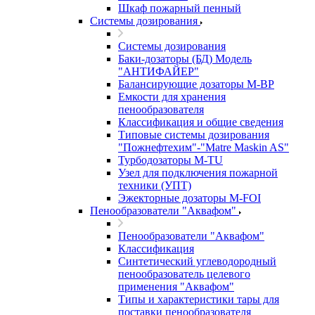
Шкаф пожарный пенный
Системы дозирования
Системы дозирования
Баки-дозаторы (БД) Модель
"АНТИФАЙЕР"
Балансирующие дозаторы M-BP
Емкости для хранения
пенообразователя
Классификация и общие сведения
Типовые системы дозирования
"Пожнефтехим"-"Matre Maskin AS"
Турбодозаторы M-TU
Узел для подключения пожарной
техники (УПТ)
Эжекторные дозаторы М-FOI
Пенообразователи "Аквафом"
Пенообразователи "Аквафом"
Классификация
Синтетический углеводородный
пенообразователь целевого
применения "Аквафом"
Типы и характеристики тары для
поставки пенообразователя