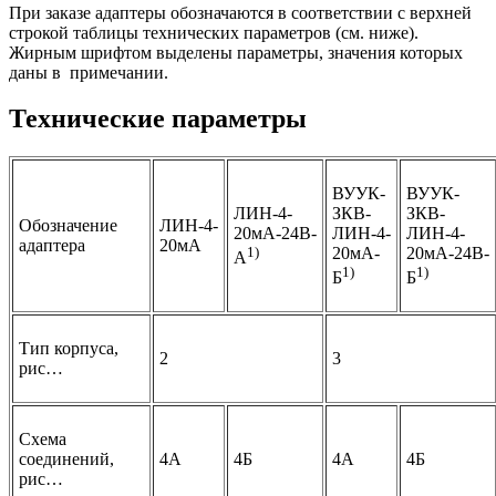
При заказе адаптеры обозначаются в соответствии с верхней
строкой таблицы технических параметров (см. ниже).
Жирным шрифтом выделены параметры, значения которых
даны в примечании.
Технические параметры
ВУУК-
ВУУК-
ЛИН-4-
ЗКВ-
ЗКВ-
Обозначение
ЛИН-4-
20мА-24В-
ЛИН-4-
ЛИН-4-
адаптера
20мА
1)
20мА-
20мА-24В-
А
1)
1)
Б
Б
Тип корпуса,
2
3
рис…
Схема
соединений,
4А
4Б
4А
4Б
рис…