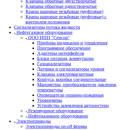
Клапаны обратные двухстворчатые
Клапаны обратные одностворчатые
Краны шаровые резьбовые (муфтовые)
Краны шаровые резьбовые (муфтовые) с
контролем положения
Сигнализаторы потока жидкости
Нефтегазовое оборудование
ООО НПП "Сенсор"
Приборы индикации и управления
Программное обеспечение
Адаптеры интерфейсов
Блоки питания, коммутации
Газоанализаторы
Датчики и сигнализаторы уровня
Клапаны электромагнитные
Корпуса, коробки соединительные
Манометры, преобразователи давления,
температуры
Оповещатели охранно-пожарные
Уровнемеры
Устройства заземления автоцистерн
Резервуарное оборудование
Нефтеналивное оборудование
Электроприводы
Электроприводы on-off формы